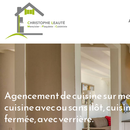
Agencement de cuisine sur m
cuisine avec ou sans ilôt, cuisi
fermée, avec verrière.