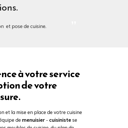
ions.
n et pose de cuisine.
nce à votre service
ption de votre
sure.
n et la mise en place de votre cuisine
 équipe de
menuisier
-
cuisiniste
se
 vos meubles de cuisine, du plan de