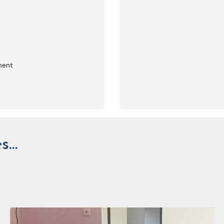
ment
es…