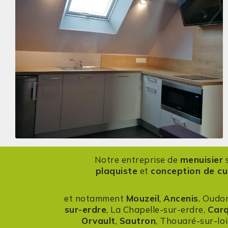
Notre entreprise de
menuisier
s
plaquiste
et
conception de cu
et notamment
Mouzeil
,
Ancenis
, Oudon
sur-erdre
, La Chapelle-sur-erdre,
Car
Orvault
,
Sautron
, Thouaré-sur-loi