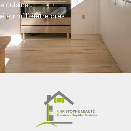
de cuisine…
é au millimètre près