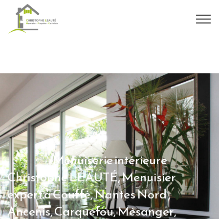
Menuiserie intérieure
Christophe LÉAUTÉ, Menuisier
expert à Couffé, Nantes Nord ,
Ancenis, Carquefou, Mésanger,