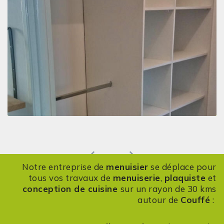
Previous
Next
Notre entreprise de
menuisier
se déplace pour
tous vos travaux de
menuiserie
,
plaquiste
et
conception de cuisine
sur un rayon de 30 kms
autour de
Couffé
: